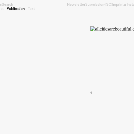
s
Search_
Newsletter
Submission
(ISO)
Imprint
↘︎ Ins
ect
Publication
Text
1