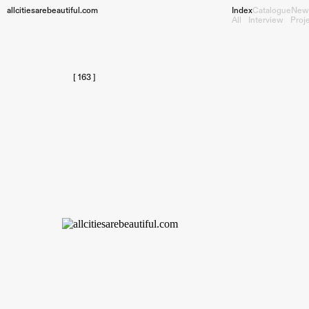
allcitiesarebeautiful.com
Index
Catalogue
New
All
Interview
Proj
[ 163 ]