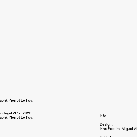
ph), Pierrot Le Fou,
ortugal
2017–2023.
Info
ph), Pierrot Le Fou,
Design:
Irina Pereira, Miguel 