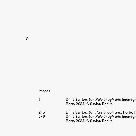
7
Images
1
Dinis Santos,
Um País Imaginário
(monogra
Porto 2023. © Stolen Books.
2–5
Dinis Santos,
Um País Imaginário
,
Porto
,
P
5–9
Dinis Santos,
Um País Imaginário
(monogra
Porto 2023. © Stolen Books.